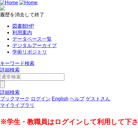
履歴を消去して終了
図書館HP
利用案内
データベース一覧
デジタルアーカイブ
学術リポジトリ
キーワード検索
詳細検索
詳細検索
ブックマーク
ログイン
English
ヘルプ
ゲストさん
マイライブラリ
※学生・教職員はログインして利用して下