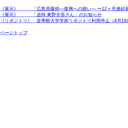
《展示》 「広島原爆焼―復興への願い― 〜12ヶ月連続展
《展示》 「追悼 東野圭吾さん」のお知らせ
《リポジトリ》 皇學館大学学術リポジトリ利用停止（8月18
ページトップ