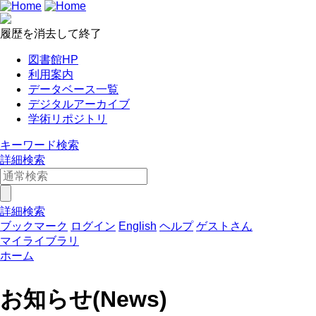
履歴を消去して終了
図書館HP
利用案内
データベース一覧
デジタルアーカイブ
学術リポジトリ
キーワード検索
詳細検索
詳細検索
ブックマーク
ログイン
English
ヘルプ
ゲストさん
マイライブラリ
ホーム
お知らせ(News)