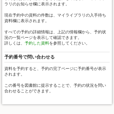
ラリのお知らせ欄に表示されます。
現在予約中の資料の件数は、マイライブラリの入手待ち
資料欄に表示されます。
すべての予約の詳細情報は、上記の情報欄から、予約状
況の一覧ページを表示して確認できます。
詳しくは、
予約した資料
を参照してください。
予約番号で問い合わせる
資料を予約すると、予約の完了ページに予約番号が表示
されます。
この番号を図書館に提示することで、予約の状況を問い
合わせることができます。