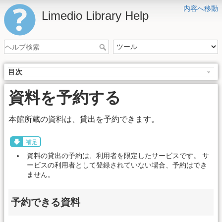
内容へ移動
Limedio Library Help
目次
資料を予約する
本館所蔵の資料は、貸出を予約できます。
補足
資料の貸出の予約は、利用者を限定したサービスです。 サ
ービスの利用者として登録されていない場合、予約はでき
ません。
予約できる資料